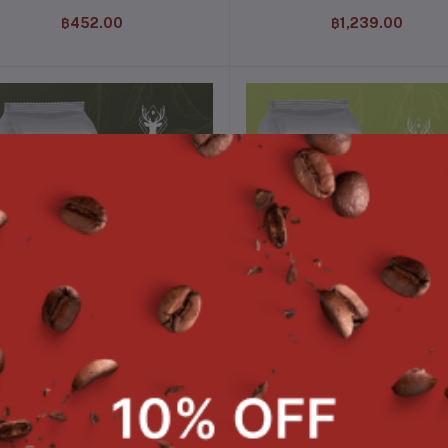
฿452.00
฿1,239.00
หยิบใส่ตะกร้า
หยิบใส่ตะกร้า
I-CHI Matcha 500g Intercof
ผงชาเขียว Green Tea Powder 
กรัม Intercof
฿683.00
฿394.00