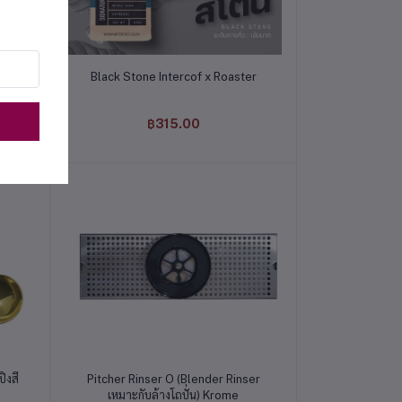
หยิบใส่ตะกร้า
Black Stone Intercof x Roaster
฿315.00
หยิบใส่ตะกร้า
้งสี
Pitcher Rinser O (Blender Rinser
เหมาะกับล้างโถปั่น) Krome