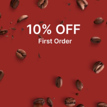
่ตะกร้า
หยิบใส่ตะกร้า
หยิบใส
resso Blend
Cloud Catcher Espresso
Old Schoo
 x Roaster
Blend Intercof x Roaster
Blend Inter
9.00
฿509.00
฿50
นโยบายการคืนสินค้า
นโยบายการสนับสนุนการขา