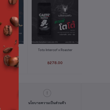
่ตะกร้า
หยิบใส่ตะกร้า
หยิบใส
l Espresso
Toto Intercof x Roaster
น้ำเชื่อม C
cof x Roaster
Inte
9.00
฿278.00
฿14
ย
นโยบายความเป็นส่วนตัว