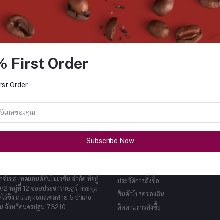
% First Order
FO
กับข้อเสนอ คูปอง และอื่นๆ เป็น
rst Order
ติดตาม
Subscribe Now
รา
บัญชีของฉัน
เข้าสู่ระบบ
็กซ์เซล เทคแอนด์อินโนเวชั่น จำกัด ที่อยู่
ประวัติการสั่งซื้อ
9/2 หมู่ที่ 12 ซอยประชาราษฎร์-กระทุ่ม
สินค้าโปรดของฉัน
ลไร่ขิง ถนนพุทธมณฑลสาย 5 อำเภอ
น จังหวัดนครปฐม 73210
ติดตามการสั่งซื้อ