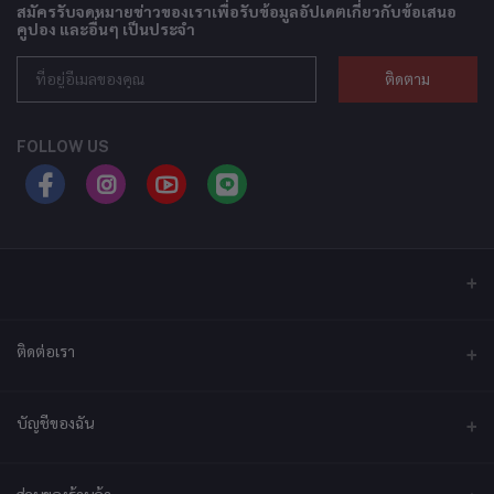
สมัครรับจดหมายข่าวของเราเพื่อรับข้อมูลอัปเดตเกี่ยวกับข้อเสนอ
คูปอง และอื่นๆ เป็นประจำ
ติดตาม
FOLLOW US
ติดต่อเรา
ที่อยู่
บัญชีของฉัน
บริษัท เอ็กซ์เซล เทคแอนด์อินโนเวชั่น จำกัด ที่อยู่ เลขที่ 79/2 หมู่ที่ 12 ซอย
ประชาราษฎร์-กระทุ่มล้ม ตำบลไร่ขิง ถนนพุทธมณฑลสาย 5 อำเภอสามพราน
จังหวัดนครปฐม 73210
เข้าสู่ระบบ