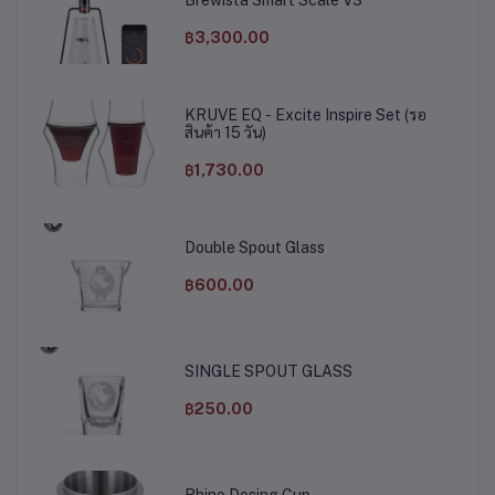
฿3,300.00
KRUVE EQ - Excite Inspire Set (รอ
สินค้า 15 วัน)
฿1,730.00
Double Spout Glass
฿600.00
SINGLE SPOUT GLASS
฿250.00
Rhino Dosing Cup