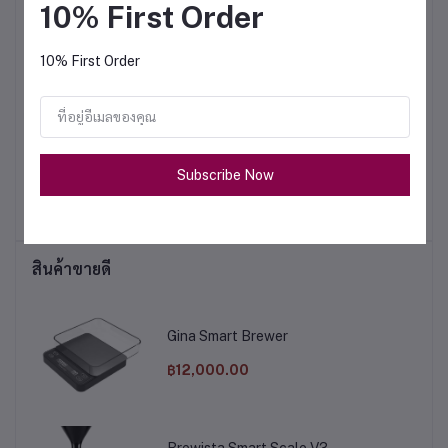
10% First Order
10% First Order
sso
Brazil Cerrado - Natural
Miachael Angelo
B
Subscribe Now
ster
Intercof x Roaster
฿263.00
฿315.00
สินค้าขายดี
Gina Smart Brewer
฿12,000.00
Brewista Smart Scale V3