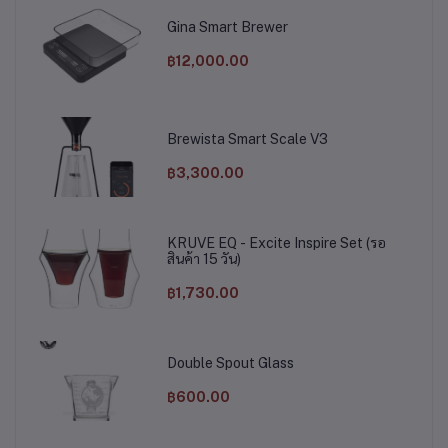
Gina Smart Brewer
฿12,000.00
Brewista Smart Scale V3
฿3,300.00
KRUVE EQ - Excite Inspire Set (รอ
สินค้า 15 วัน)
฿1,730.00
Double Spout Glass
฿600.00