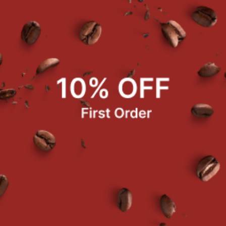
ิตตาเลี่ยน เป็นการคัดสรรผสมผสาน เพื่อให้เกิดความหอมหวาน นุ่
้ม โดดเด่น บอดี้หนัก จากโรบัสต้า เพื่อเพิ่มเอกลักษณ์เฉพาะตัว ในกา
มาะแก่การชงเครื่องดื่ม เมนูร้อน และ เย็น
แหล่งที่ปลูก : กาแฟอราบิก้าทางภาคเหนือและโรบัสต้าทางภา
Altitude : 1,300-1,450 m. / 500-600 m.
Processing : Washed
Roast Level : Medium Drak
รจุ 500 กรัม / ถุง*
มายเหตุ ราคานี้รวม Vat7% แล้ว
ค้าที่ซื้อบ่อย