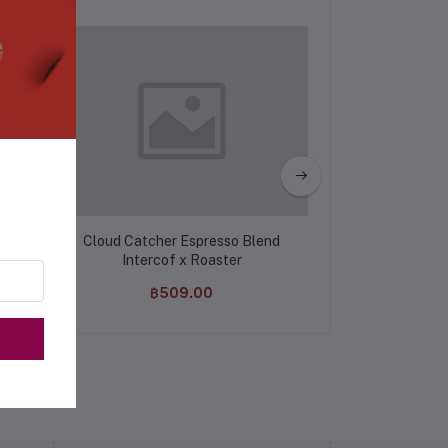
of
Cloud Catcher Espresso Blend
Old School Es
Intercof x Roaster
Intercof 
฿509.00
฿509