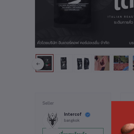
Seller
รา
Intercof
bangkok
To