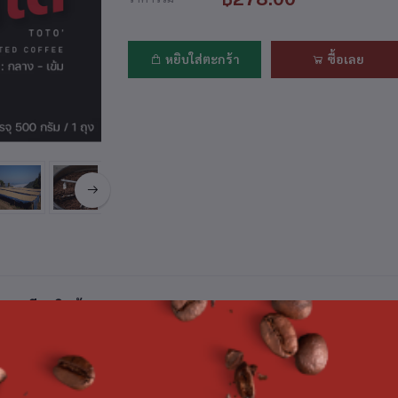
หยิบใส่ตะกร้า
ซื้อเลย
ยละเอียดสินค้า
to เมล็ดกาแฟสูตร เบลนพิเศษ ผลิตจากกาแฟคั่วชั้นดี ระหว่าง อรา