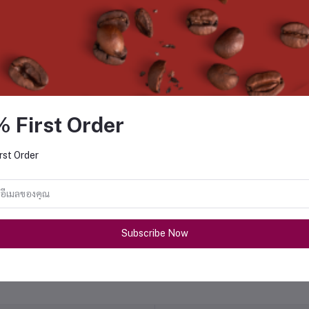
% First Order
rst Order
I-CHI Matcha 500g Intercof
Nishio Matcha 500g Interc
฿683.00
฿1,239.00
Subscribe Now