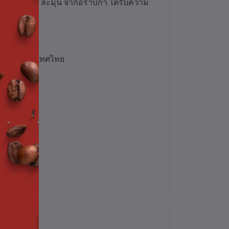
มกลมกล่อม ละมุน จากอราบิก้า ได้รับความ
รดื่มด่ำ
คใต้ของประเทศไทย