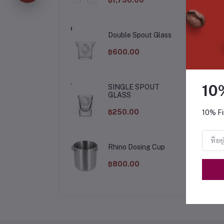
Double Spout Glass
฿600.00
10
SINGLE SPOUT
GLASS
฿250.00
10% Fi
chael Angelo
Origin Intercof x Roaster
฿315.00
฿315.00
Rhino Dosing Cup
฿800.00