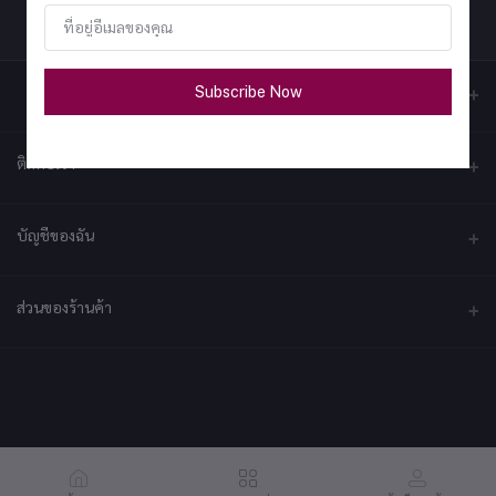
Subscribe Now
ติดต่อเรา
ที่อยู่
บัญชีของฉัน
บริษัท เอ็กซ์เซล เทคแอนด์อินโนเวชั่น จำกัด ที่อยู่ เลขที่ 79/2 หมู่ที่ 12 ซอย
ประชาราษฎร์-กระทุ่มล้ม ตำบลไร่ขิง ถนนพุทธมณฑลสาย 5 อำเภอสามพราน
จังหวัดนครปฐม 73210
เข้าสู่ระบบ
ส่วนของร้านค้า
ประวัติการสั่งซื้อ
โทรศัพท์
092-2878361
สมัครเป็นร้านค้า
สมัครตอนนี้
สินค้าโปรดของฉัน
ร้านค้าเข้าสู่ระบบ
อีเมล์
ติดตามการสั่งซื้อ
support@coffeecraft.app