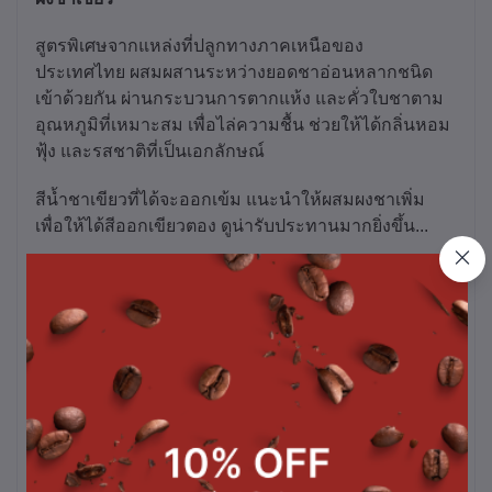
สูตรพิเศษจากแหล่งที่ปลูกทางภาคเหนือของ
ประเทศไทย ผสมผสานระหว่างยอดชาอ่อนหลากชนิด
เข้าด้วยกัน ผ่านกระบวนการตากแห้ง และคั่วใบชาตาม
อุณหภูมิที่เหมาะสม เพื่อไล่ความชื้น ช่วยให้ได้กลิ่นหอม
ฟุ้ง และรสชาติที่เป็นเอกลักษณ์
สีน้ำชาเขียวที่ได้จะออกเข้ม แนะนำให้ผสมผงชาเพิ่ม
เพื่อให้ได้สีออกเขียวตอง ดูน่ารับประทานมากยิ่งขึ้น...
*ใช้คู่กับใบชาเขียว*
เหมาะสำหรับทำเครื่องดื่มร้อน เย็น และเมนูปั่น
บรรจุ 500g./ 1 ถุง
*หมายเหตุ ราคานี้รวม Vat7% แล้ว