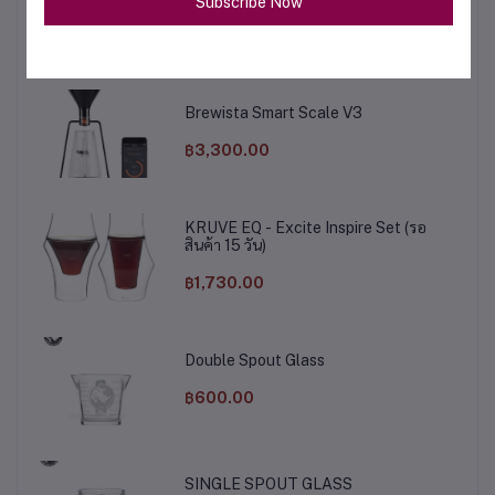
Subscribe Now
฿12,000.00
Brewista Smart Scale V3
฿3,300.00
KRUVE EQ - Excite Inspire Set (รอ
สินค้า 15 วัน)
฿1,730.00
Double Spout Glass
฿600.00
SINGLE SPOUT GLASS