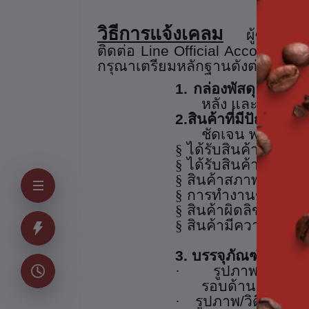
วิธีการแจ้งเคลม
ผู้ซื้อจะ
ติดต่อ
Line Official Account
(
ID
กรุณาเตรียมหลักฐานดังต่อไปนี้
1. กล่องพัสดุ
(Exter
หลัง และทุกด้านข
2.สินค้าที่มีปัญหา
(I
ชัดเจน พร้อมคำอ
§
ได้รับสินค้าไม่ครบ
§
ได้รับสินค้าไม่ตรงตา
§
สินค้าสภาพไม่ดี ห
§
การทำงานของสินค้า
§
สินค้าผิดลิขสิทธ์
§
สินค้ามีความแตกต
3. บรรจุภัณฑ์ภายใน 
·
รูปภาพ/วิดีโอ
รอบด้าน ถ้ามี)
·
รูปภาพ/วิดีโอ แส