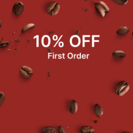
ต้องอัปโหลดหลักฐานการขอคืนเงิน/คืนสินค้าของคำส
 Line : @coffeecraft
)
เพื่อให้สามารถพิจารณาการค
nal Packaging)
ก่อนแกะกล่องพัสดุ รบกวนถ่ายร
องกล่องพัสดุที่ได้รับ และต้องเห็นใบปะหน้า อย่า
tem(s) with Issues)
รูปภาพ/วิดีโอของสินค้า ที
ธิบายโดยรายละเอียดของปัญหาที่ได้รับ เพื่อให้กา
/ชิ้นส่วนไม่ครบ
มที่สั่ง
รือมีความเสียหาย
ไม่สมบูรณ์ หรือสินค้าหมดอายุ
่างจากลายละเอียดมาก
(
Internal Packaging)
 สินค้าภายในกล่องบรรจุภัณฑ์ (และภาพกล่องบรร
ดงรายละเอียดการแพ็กสินค้าภายในกล่องบรรจุภัณฑ์