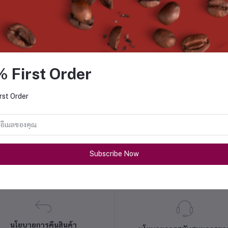
คืนเงินสำเร็จ
ด้รับการยอมรับ ผู้ซื้อจะได้รับเงินคืนตามระยะเวล
ทการชำระ
ช่องทางการคืนเงิน
ระยะเวล
% First Order
เงิน
รับเง
rst Order
บัตรเครดิต
บัตรเครดิตใบเดิม
45-60 วัน
บัตรเดบิต/
บัตรเดบิตใบเดิม/บัญชี
10 วันทำก
อนชำระ
ธนาคารเดิม
Subscribe Now
นโยบายการคืนสินค้า