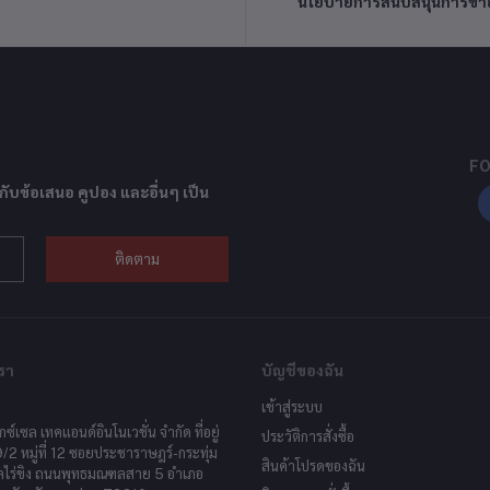
นโยบายการสนับสนุนการขา
FO
กับข้อเสนอ คูปอง และอื่นๆ เป็น
ติดตาม
รา
บัญชีของฉัน
เข้าสู่ระบบ
็กซ์เซล เทคแอนด์อินโนเวชั่น จำกัด ที่อยู่
ประวัติการสั่งซื้อ
9/2 หมู่ที่ 12 ซอยประชาราษฎร์-กระทุ่ม
สินค้าโปรดของฉัน
ลไร่ขิง ถนนพุทธมณฑลสาย 5 อำเภอ