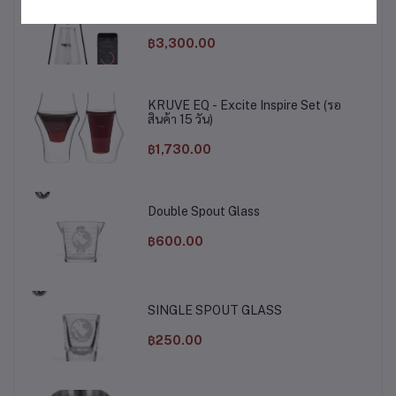
Brewista Smart Scale V3
฿3,300.00
KRUVE EQ - Excite Inspire Set (รอ
สินค้า 15 วัน)
฿1,730.00
Double Spout Glass
฿600.00
SINGLE SPOUT GLASS
฿250.00