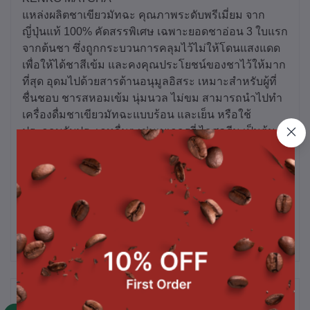
แหล่งผลิตชาเขียวมัทฉะ คุณภาพระดับพรีเมี่ยม จาก
ญี่ปุ่นแท้ 100% คัดสรรพิเศษ เฉพาะยอดชาอ่อน 3 ใบแรก
จากต้นชา ซึ่งถูกกระบวนการคลุมไว้ไม่ให้โดนแสงแดด
เพื่อให้ได้ชาสีเข้ม และคงคุณประโยชน์ของชาไว้ให้มาก
ที่สุด อุดมไปด้วยสารต้านอนุมูลอิสระ เหมาะสำหรับผู้ที่
ชื่นชอบ ชารสหอมเข้ม นุ่มนวล ไม่ขม สามารถนำไปทำ
เครื่องดื่มชาเขียวมัทฉะแบบร้อน และเย็น หรือใช้
ประกอบกับประเภทอื่นๆ เช่นเบเกอรรี่ ไอศครีม เป็นต้น
บรรจุ 500g. / 1 ถุง
*หมายเหตุ ราคานี้รวม Vat7% แล้ว
สินค้าที่ซื้อบ่อย