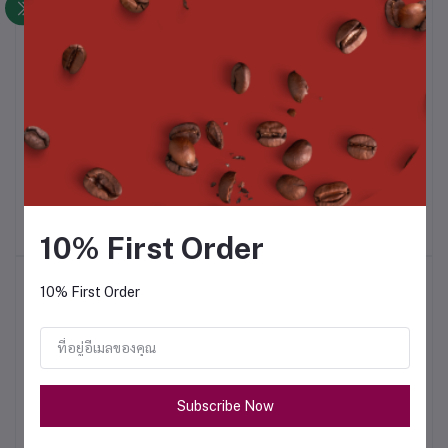
a
Green Tea Leaf 500g
Black Stone Intercof x
rcof
Intercof
Roaster
฿452.00
฿315.00
10% First Order
สินค้าขายดี
10% First Order
Gina Smart Brewer
฿12,000.00
Subscribe Now