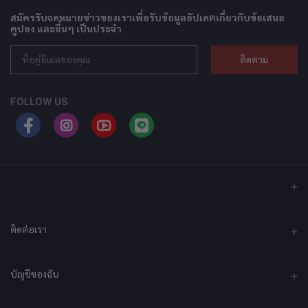
สมัครรับจดหมายข่าวของเราเพื่อรับข้อมูลอัปเดตเกี่ยวกับข้อเสนอ
คูปอง และอื่นๆ เป็นประจำ
ติดตาม
FOLLOW US
ติดต่อเรา
ที่อยู่
บัญชีของฉัน
บริษัท เอ็กซ์เซล เทคแอนด์อินโนเวชั่น จำกัด ที่อยู่ เลขที่ 79/2 หมู่ที่ 12 ซอย
ประชาราษฎร์-กระทุ่มล้ม ตำบลไร่ขิง ถนนพุทธมณฑลสาย 5 อำเภอสามพราน