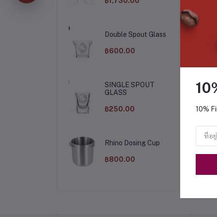
สิน
฿1,730.00
Double Spout Glass
฿600.00
10
SINGLE SPOUT
GLASS
฿250.00
10% Fi
ado - Natural Intercof
Origin Intercof x Roaster
x Roaster
Rhino Dosing Cup
฿263.00
฿315.00
฿800.00