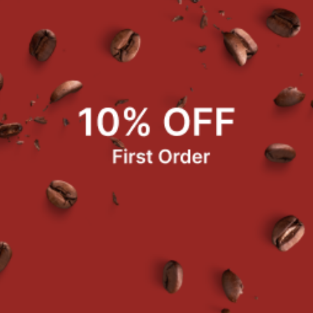
ดสรรคุณภาพ คั่วสดใหม่ กลิ่นหอมฟุ้ง บอดี้หนัก เข้มข้น ถึงใจ
ยดาร์ก ไม่ควรพลาด ต้องลอง
มาะแก่การชงเครื่องดื่มเมนูเย็น ปั่น
แหล่งที่ปลูก : เชียงราย ประเทศไทย
Altitude : 1,300-1,450 m. / 500-600m.
Processing : Washed
Roast Level : Drak
รจุ 500 กรัม / ถุง*
มายเหตุ ราคานี้รวม Vat7% แล้ว