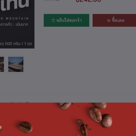
หยิบใส่ตะกร้า
ซื้อเลย
ยละเอียดสินค้า
ack Mountian เมล็ดกาแฟไทย เบลนสูตรคั่วพิเศษ แบบEspresso ระหว่า