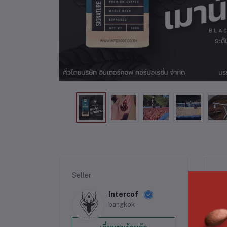
Seller
รา
Intercof
bangkok
Bl