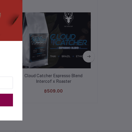
of
Cloud Catcher Espresso Blend
น้ำเชื่อม Classi
Intercof x Roaster
฿509.00
฿147