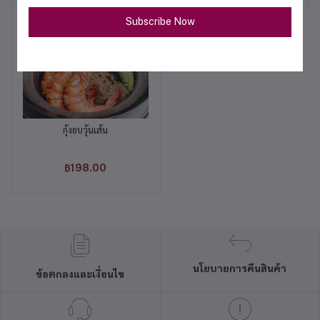
Subscribe Now
กุ้งอบวุ้นเส้น
หยิบใส่ตะกร้า
฿198.00
นโยบายการคืนสินค้า
ข้อตกลงและเงื่อนไข