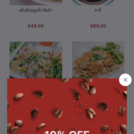
เส้นเล็กหมูแห้ง ต้มยำ
คากิ
หยิบใส่ตะกร้า
หยิบใส่ตะกร้า
฿49.00
฿89.00
เส้นใหญ่คั่วไก่
เส้นทาโร่คั่วไก่
หยิบใส่ตะกร้า
หยิบใส่ตะกร้า
฿52.00
฿55.00