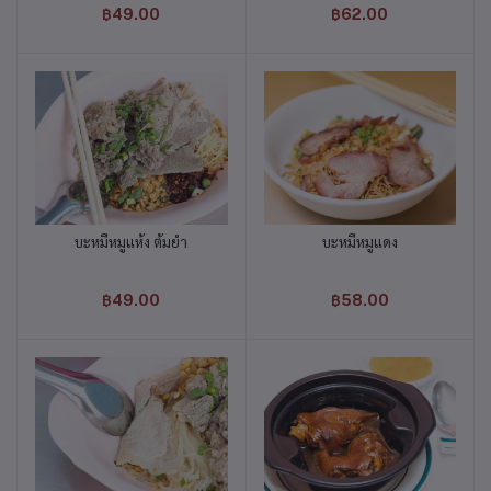
฿49.00
฿62.00
บะหมี่หมูแห้ง ต้มยำ
บะหมี่หมูแดง
หยิบใส่ตะกร้า
หยิบใส่ตะกร้า
฿49.00
฿58.00