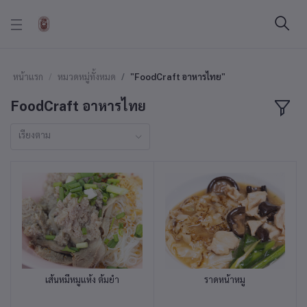
หน้าแรก
หมวดหมู่ทั้งหมด
"FoodCraft อาหารไทย"
FoodCraft อาหารไทย
เรียงตาม
เส้นหมี่หมูแห้ง ต้มยำ
ราดหน้าหมู
หยิบใส่ตะกร้า
หยิบใส่ตะกร้า