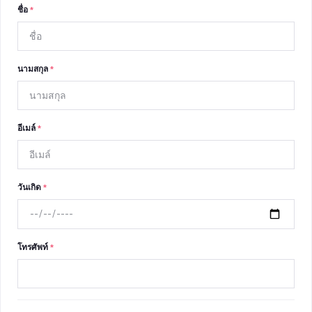
ชื่อ
*
นามสกุล
*
อีเมล์
*
วันเกิด
*
โทรศัพท์
*