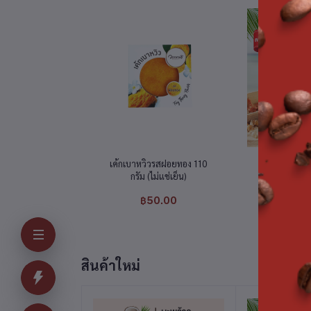
หยิบใส่ตะกร้า
หยิบใ
เค้กเบาหวิวรสฝอยทอง 110
ขนมเปี๊ยะฝักไ
กรัม (ไม่แช่เย็น)
฿50.00
฿12
สินค้าใหม่