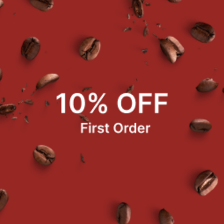
ส่ตะกร้า
หยิบใส่ตะกร้า
หยิบใส
ข่เค็ม 450 กรัม
ซอสช็อกโกแลตท็อปปิ้ง 500
ชามะนา
g.
0.00
฿105.00
฿32