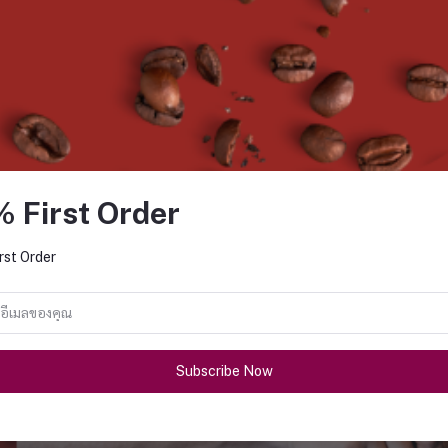
่ตะกร้า
หยิบใส่ตะกร้า
หยิบใส
% First Order
ำฝอยทองไข่เค็ม
ขนมเปี๊ยะเผือกฝอยทองไข่เค็ม
ขนมเปี๊ยะฝักไ
 กรัม
450 กรัม
rst Order
0.00
฿120.00
฿12
Subscribe Now