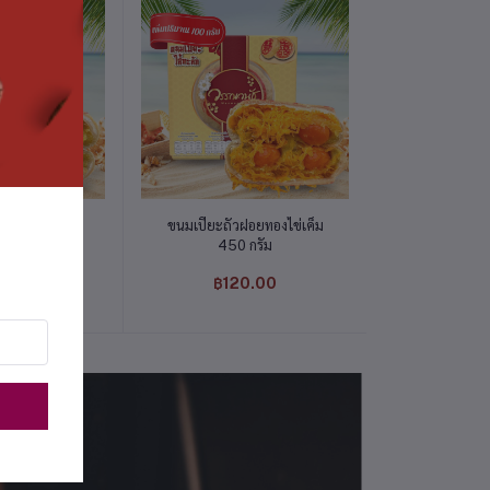
่ตะกร้า
หยิบใส่ตะกร้า
หยิบใส
ข่เค็ม 450 กรัม
ขนมเปี๊ยะถั่วฝอยทองไข่เค็ม
ครีมฮอร์น ช็
450 กรัม
เย
0.00
฿120.00
฿45