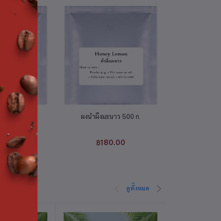
่ตะกร้า
หยิบใส่ตะกร้า
หยิบใส
ว 1 กก.
ผงน้ำผึ้งมะนาว 500 ก.
เค้กเบาหวิวรสท
(ไม่แช
0.00
฿180.00
฿50
ดูทั้งหมด