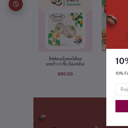
หยิบใส่ตะกร้า
หยิบใส
10
ชิฟฟ่อนเค้กสอดไส้เนย
ขนมเปี๊ยะงาด
มะพร้าว 6 ชิ้น (ไม่แช่เย็น)
450
10% Fi
฿80.00
฿12