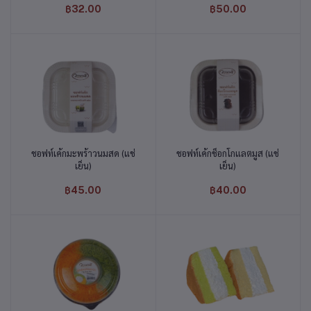
฿32.00
฿50.00
ชอฟท์เค้กมะพร้าวนมสด (แช่
ชอฟท์เค้กช็อกโกแลตมูส (แช่
หยิบใส่ตะกร้า
หยิบใส่ตะกร้า
เย็น)
เย็น)
฿45.00
฿40.00