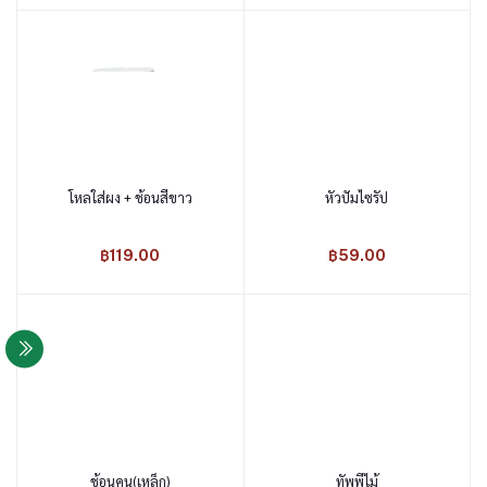
โหลใส่ผง + ช้อนสีขาว
หัวปั๊มไซรัป
หยิบใส่ตะกร้า
หยิบใส่ตะกร้า
฿119.00
฿59.00
ช้อนคน(เหล็ก)
ทัพพีไม้
หยิบใส่ตะกร้า
หยิบใส่ตะกร้า