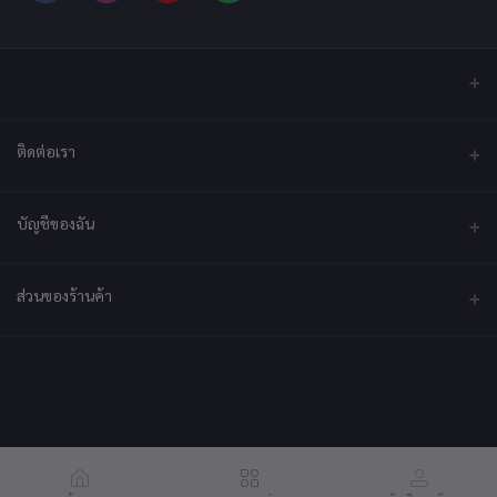
ติดต่อเรา
ที่อยู่
บัญชีของฉัน
บริษัท เอ็กซ์เซล เทคแอนด์อินโนเวชั่น จำกัด ที่อยู่ เลขที่ 79/2 หมู่ที่ 12 ซอย
ประชาราษฎร์-กระทุ่มล้ม ตำบลไร่ขิง ถนนพุทธมณฑลสาย 5 อำเภอสามพราน
จังหวัดนครปฐม 73210
เข้าสู่ระบบ
ส่วนของร้านค้า
ประวัติการสั่งซื้อ
โทรศัพท์
092-2878361
สมัครเป็นร้านค้า
สมัครตอนนี้
สินค้าโปรดของฉัน
ร้านค้าเข้าสู่ระบบ
อีเมล์
ติดตามการสั่งซื้อ
support@coffeecraft.app