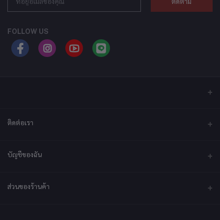
ติดตาม
FOLLOW US
ติดต่อเรา
ที่อยู่
บัญชีของฉัน
บริษัท เอ็กซ์เซล เทคแอนด์อินโนเวชั่น จำกัด ที่อยู่ เลขที่ 79/2 หมู่ที่ 12 ซอย
ประชาราษฎร์-กระทุ่มล้ม ตำบลไร่ขิง ถนนพุทธมณฑลสาย 5 อำเภอสามพราน
จังหวัดนครปฐม 73210
เข้าสู่ระบบ
ส่วนของร้านค้า
ประวัติการสั่งซื้อ
โทรศัพท์
092-2878361
สมัครเป็นร้านค้า
สมัครตอนนี้
สินค้าโปรดของฉัน