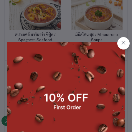
สปาเกตตี้ มารินาร่า ซีฟู้ด /
มินิสโตน ซุป / Minestrone
หยิบใส่ตะกร้า
หยิบใส่ตะกร้า
Spaghetti Seafood
Soupa
Marinara
฿140.00
฿49.00
กุลาศซุป / Hungarian
ข้าวหุงเนย / Butter Rice
หยิบใส่ตะกร้า
หยิบใส่ตะกร้า
Goulash Soup
฿49.00
฿14.00