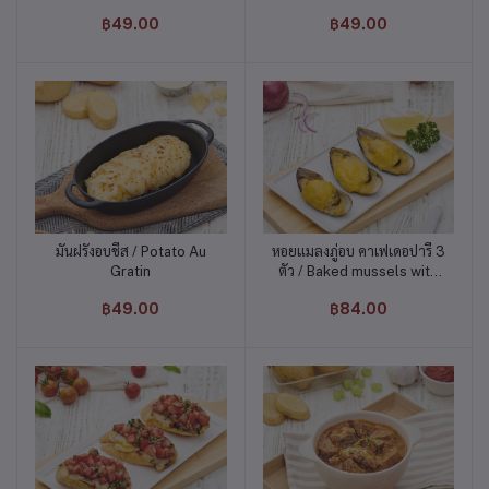
฿49.00
฿49.00
มันฝรั่งอบชีส / Potato Au
หอยแมลงภู่อบ คาเฟเดอปารี 3
หยิบใส่ตะกร้า
หยิบใส่ตะกร้า
Gratin
ตัว / Baked mussels with
Holandaise sauce 3pcs
฿49.00
฿84.00