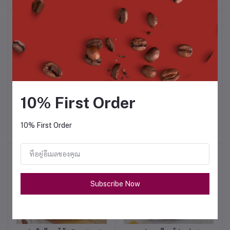
10% First Order
สเต็กไก่ราดซอสเกรวี่ /
สปาเกตตี้ อาราเบียดต้า มี
หยิบใส่ตะกร้า
หยิบใส่ตะกร้า
Chicken Steak and Gravy
ทบอล / Spaghetti Arabiata
Meat Ball
฿84.00
฿84.00
10% First Order
Subscribe Now