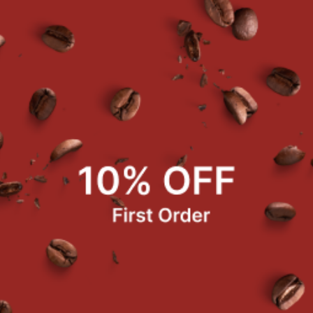
ยละเอียดสินค้า
เกตตี้ อาราเบียดต้า มีทบอล / Spaghetti Arabiata Meat Ball น้ำหนัก 270 กรัม/แพ
ค้าที่ซื้อบ่อย