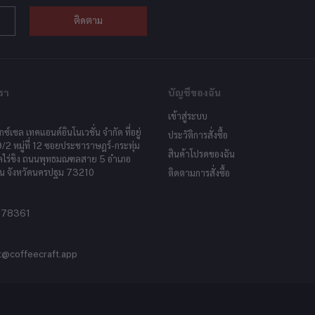
ติดตาม
รา
บัญชีของฉัน
เข้าสู่ระบบ
็กซ์เซล เทคแอนด์อินโนเวชั่น จำกัด ที่อยู่
ประวัติการสั่งซื้อ
9/2 หมู่ที่ 12 ซอยประชาราษฎร์-กระทุ่ม
สินค้าโปรดของฉัน
ลไร่ขิง ถนนพุทธมณฑลสาย 5 อำเภอ
น จังหวัดนครปฐม 73210
ติดตามการสั่งซื้อ
878361
t@coffeecraft.app