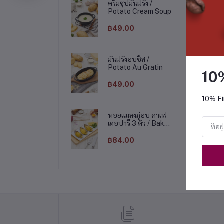
ครีมซุปมันฝรั่ง /
Potato Cream Soup
฿49.00
มันฝรั่งอบชีส /
Potato Au Gratin
10
฿49.00
10% Fi
หอยแมลงภู่อบ คาเฟ
เดอปารี 3 ตัว / Baked
mussels with
Holandaise sauce
฿84.00
3pcs