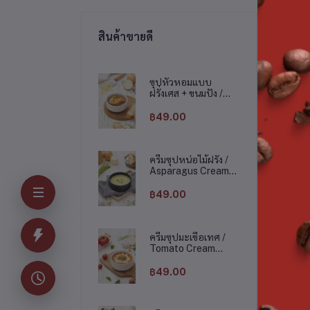
สินค้าขายดี
ซุปหัวหอมแบบ
ฝรั่งเศส + ขนมปัง /
French Onion Soup
With Baguette
฿49.00
ครีมซุปหน่อไม้ฝรั่ง /
Asparagus Cream
Soup
฿49.00
ครีมซุปมะเขือเทศ /
Tomato Cream
Soup
฿49.00