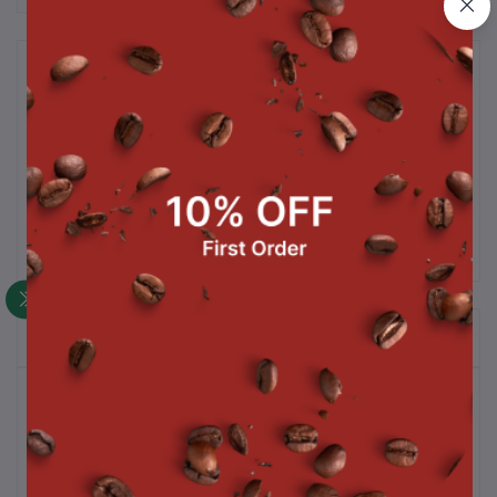
รายละเอียดสินค้า
สเต็กไก่ราดซอสเกรวี่ / Chicken Steak and Gravy น้ำหนัก 180 กรัม/
แพ็ค
สินค้าที่ซื้อบ่อย
สินค้าขายดี
ซุปหัวหอมแบบฝรั่งเศส + ขนมปัง / French
Onion Soup With Baguette