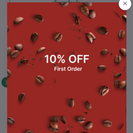
เยี่ยมชมร้านค้า
รายละเอียดสินค้า
ครีมซุปหน่อไม้ฝรั่ง / Asparagus Cream Soup น้ำหนัก 225 ก./แพ็ค
สินค้าที่ซื้อบ่อย
สินค้าขายดี
ซุปหัวหอมแบบฝรั่งเศส + ขนมปัง / French