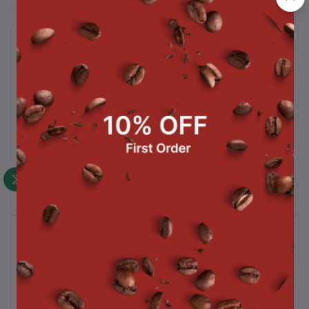
รายละเอียดสินค้า
สปาเกตตี้หอยลาย / Spaghetti Vongole น้ำหนัก 160 กรัม/แพ็ค
สินค้าที่ซื้อบ่อย
สินค้าขายดี
ซุปหัวหอมแบบฝรั่งเศส + ขนมปัง / French
Onion Soup With Baguette