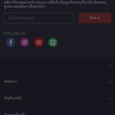
สมัครรับจดหมายข่าวของเราเพื่อรับข้อมูลอัปเดตเกี่ยวกับข้อเสนอ
คูปอง และอื่นๆ เป็นประจำ
ติดตาม
FOLLOW US
ติดต่อเรา
ที่อยู่
บัญชีของฉัน
บริษัท เอ็กซ์เซล เทคแอนด์อินโนเวชั่น จำกัด ที่อยู่ เลขที่ 79/2 หมู่ที่ 12 ซอย
ประชาราษฎร์-กระทุ่มล้ม ตำบลไร่ขิง ถนนพุทธมณฑลสาย 5 อำเภอสามพราน
จังหวัดนครปฐม 73210
เข้าสู่ระบบ
ส่วนของร้านค้า