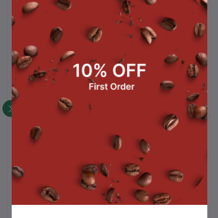
ผงกลิ่นแคนตาลูป 900 g.
ผงกล้วย
นมข
฿167.00
฿167.00
สินค้าขายดี
ซอสช็อกโกแลตท็อปปิ้ง 500 g.
฿105.00
ถังชา 8 ลิตร