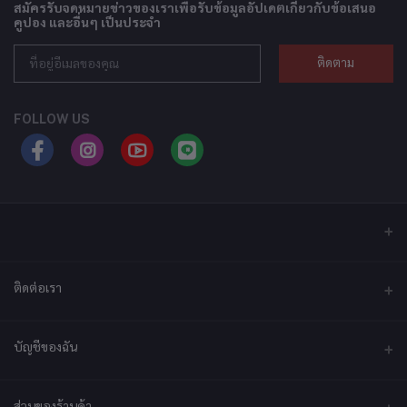
สมัครรับจดหมายข่าวของเราเพื่อรับข้อมูลอัปเดตเกี่ยวกับข้อเสนอ
คูปอง และอื่นๆ เป็นประจำ
ติดตาม
FOLLOW US
ติดต่อเรา
ที่อยู่
บัญชีของฉัน
บริษัท เอ็กซ์เซล เทคแอนด์อินโนเวชั่น จำกัด ที่อยู่ เลขที่ 79/2 หมู่ที่ 12 ซอย
ประชาราษฎร์-กระทุ่มล้ม ตำบลไร่ขิง ถนนพุทธมณฑลสาย 5 อำเภอสามพราน
จังหวัดนครปฐม 73210
เข้าสู่ระบบ
ส่วนของร้านค้า