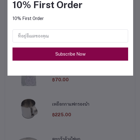
10% First Order
฿675.00
10% First Order
หม้อต้มไฟฟ้า 9 ลิตร
฿1,950.00
Subscribe Now
ผ้ากรองชา ขนาดใหญ่
฿70.00
เหยือกกาแฟกรองน้ำ
฿225.00
ตะกร้าล้างไข่มุก