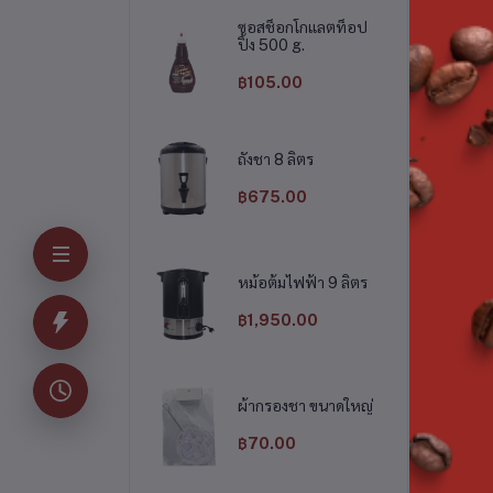
ซอสช็อกโกแลตท็อป
ปิ้ง 500 g.
฿105.00
ถังชา 8 ลิตร
฿675.00
ทัพพีไม้
ถุงคู่ 12 แพ็ค
หม้อต้มไฟฟ้า 9 ลิตร
฿89.00
฿755.00
฿1,950.00
ผ้ากรองชา ขนาดใหญ่
฿70.00