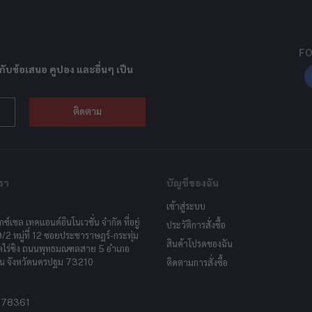
FO
กับข้อเสนอ คูปอง และอื่นๆ เป็น
ติดตาม
รา
บัญชีของฉัน
เข้าสู่ระบบ
็กซ์เซล เทคแอนด์อินโนเวชั่น จำกัด ที่อยู่
ประวัติการสั่งซื้อ
9/2 หมู่ที่ 12 ซอยประชาราษฎร์-กระทุ่ม
สินค้าโปรดของฉัน
ลไร่ขิง ถนนพุทธมณฑลสาย 5 อำเภอ
น จังหวัดนครปฐม 73210
ติดตามการสั่งซื้อ
878361