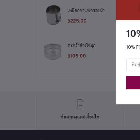
เหยือกกาแฟกรองน้ำ
฿225.00
10
ตะกร้าล้างไข่มุก
10% Fi
฿105.00
ข้อตกลงและเงื่อนไข