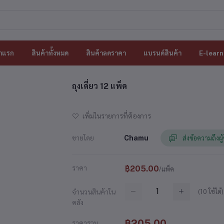
าแรก
สินค้าทั้งหมด
สินค้าลดราคา
แบรนด์สินค้า
E-learn
ถุงเดี่ยว 12 แพ็ค
เพิ่มในรายการที่ต้องการ
ขายโดย
Chamu
ส่งข้อความถึงผู
ราคา
฿205.00
/แพ็ค
(
10
ใช้ได้)
จำนวนสินค้าใน
คลัง
฿205.00
ราคารวม