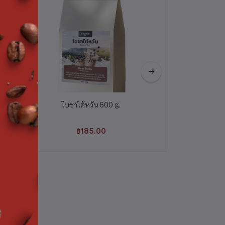
.
ใบชาไต้หวัน 600 g.
ชากุหลาบ
฿185.00
฿230