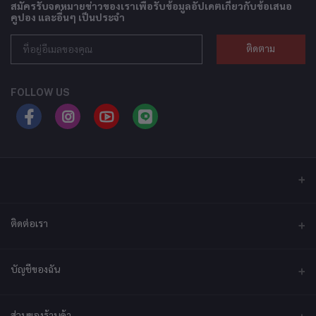
สมัครรับจดหมายข่าวของเราเพื่อรับข้อมูลอัปเดตเกี่ยวกับข้อเสนอ
คูปอง และอื่นๆ เป็นประจำ
ติดตาม
FOLLOW US
ติดต่อเรา
ที่อยู่
บัญชีของฉัน
บริษัท เอ็กซ์เซล เทคแอนด์อินโนเวชั่น จำกัด ที่อยู่ เลขที่ 79/2 หมู่ที่ 12 ซอย
ประชาราษฎร์-กระทุ่มล้ม ตำบลไร่ขิง ถนนพุทธมณฑลสาย 5 อำเภอสามพราน
จังหวัดนครปฐม 73210
เข้าสู่ระบบ
ส่วนของร้านค้า