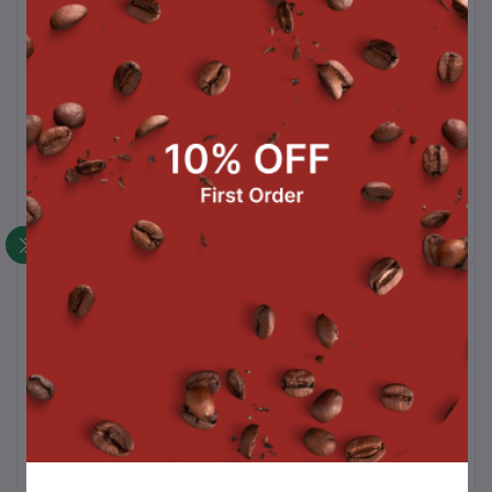
ใบชาแดง 200 g.
เยลลี่กลิ่นฟรุ๊ตสลัด 1 kg.
ห
(
฿105.00
฿45.00
สินค้าขายดี
ซอสช็อกโกแลตท็อปปิ้ง 500 g.
฿105.00
ถังชา 8 ลิตร