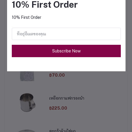
10% First Order
฿675.00
10% First Order
หม้อต้มไฟฟ้า 9 ลิตร
฿1,950.00
Subscribe Now
ผ้ากรองชา ขนาดใหญ่
฿70.00
เหยือกกาแฟกรองน้ำ
฿225.00
ตะกร้าล้างไข่มุก