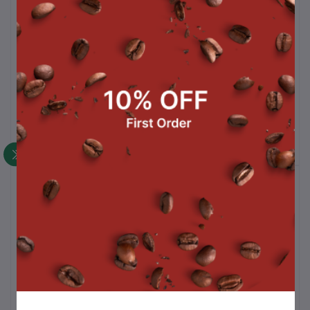
ุง
หลอดชาไข่มุกปลายแหลม
ถุงคู่ 12 แพ็ค
(ห่อฟิล์ม) 12มิล 12 แพ็ค
฿480.00
฿755.00
สินค้าขายดี
ซอสช็อกโกแลตท็อปปิ้ง 500 g.
฿105.00
ถังชา 8 ลิตร