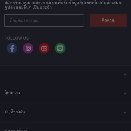
สมัครรับจดหมายข่าวของเราเพื่อรับข้อมูลอัปเดตเกี่ยวกับข้อเสนอ
คูปอง และอื่นๆ เป็นประจำ
ติดตาม
FOLLOW US
ติดต่อเรา
ที่อยู่
บัญชีของฉัน
บริษัท เอ็กซ์เซล เทคแอนด์อินโนเวชั่น จำกัด ที่อยู่ เลขที่ 79/2 หมู่ที่ 12 ซอย
ประชาราษฎร์-กระทุ่มล้ม ตำบลไร่ขิง ถนนพุทธมณฑลสาย 5 อำเภอสามพราน
จังหวัดนครปฐม 73210
เข้าสู่ระบบ
ส่วนของร้านค้า