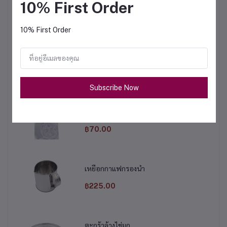
10% First Order
฿675.00
10% First Order
หม้อต้มไฟฟ้า 9 ลิตร
฿1,950.00
Subscribe Now
ผ้ากรองชา ขนาดใหญ่
฿70.00
เหยือกกาแฟกรองน้ำ
฿225.00
ตะกร้าล้างไข่มุก