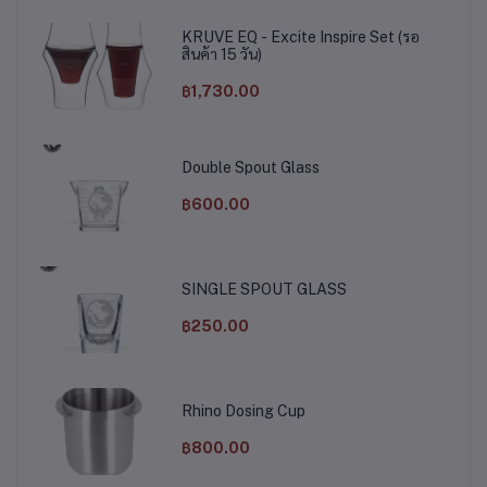
KRUVE EQ - Excite Inspire Set (รอ
สินค้า 15 วัน)
฿1,730.00
Double Spout Glass
฿600.00
SINGLE SPOUT GLASS
฿250.00
Rhino Dosing Cup
฿800.00