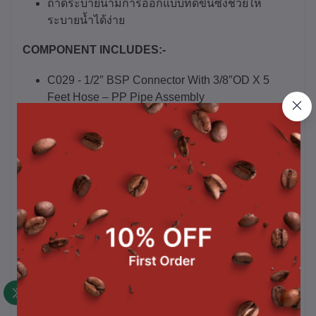
ถาดระบายน้ำมีการออกแบบที่ดีขึ้นซึ่งช่วยให้
ระบายน้ำได้ง่าย
COMPONENT INCLUDES:-
C029 - 1/2″ BSP Connector With 3/8″OD X 5
Feet Hose – PP Pipe Assembly
INSTALLATION INSTRUCTIONS:-
Rinser Water Inlet Installation Instructions
Always check with local plumbing codes before
Installation
For Use with Regular or cold water supply only,
Hot water is not recommended to use with rinser
Install in-line water regulator set at 15 PSI from
the public water supply, no more than 15 Psi
Install an in-line one-way check valve on water
supply this will prevent pressure drop which can