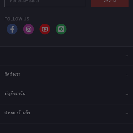
ติดตาม
FOLLOW US
ติดต่อเรา
ที่อยู่
บัญชีของฉัน
บริษัท เอ็กซ์เซล เทคแอนด์อินโนเวชั่น จำกัด ที่อยู่ เลขที่ 79/2 หมู่ที่ 12 ซอย
ประชาราษฎร์-กระทุ่มล้ม ตำบลไร่ขิง ถนนพุทธมณฑลสาย 5 อำเภอสามพราน
จังหวัดนครปฐม 73210
เข้าสู่ระบบ
ส่วนของร้านค้า
ประวัติการสั่งซื้อ
โทรศัพท์
092-2878361
สมัครเป็นร้านค้า
สมัครตอนนี้
สินค้าโปรดของฉัน