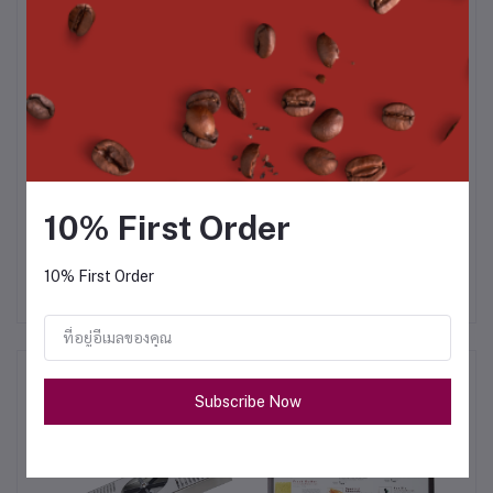
cause leakage
Install in-line shut-off for the rinser system from
the water supply, this must be turned off if not in
use for extended periods such as off days or
night time!
Install a shut-off for the water supply if the line is
not hard plumbed into the system.
10% First Order
*หมายเหตุ ราคานี้รวม Vat7% แล้ว
10% First Order
สินค้าที่ซื้อบ่อย
Subscribe Now