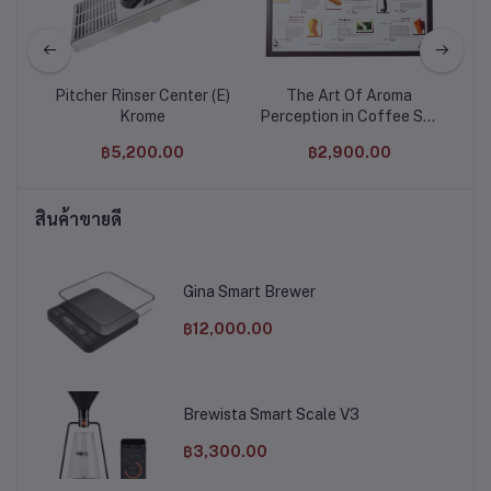
 V3
Pitcher Rinser Center (E)
The Art Of Aroma
Krome
Perception in Coffee Set
Di
Poster 4 ชิ้น Intercof
฿5,200.00
฿2,900.00
สินค้าขายดี
Gina Smart Brewer
฿12,000.00
Brewista Smart Scale V3
฿3,300.00