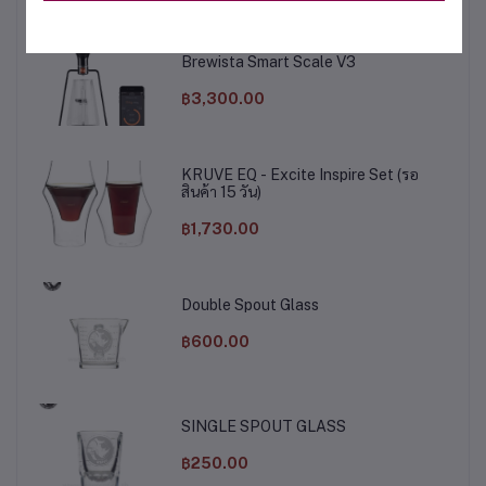
Brewista Smart Scale V3
฿3,300.00
KRUVE EQ - Excite Inspire Set (รอ
สินค้า 15 วัน)
฿1,730.00
Double Spout Glass
฿600.00
SINGLE SPOUT GLASS
฿250.00