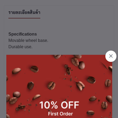
รายละเอียดสินค้า
Specifications
Movable wheel base.
Durable use.
Dimension D500 x H580mm
Color grey
Capacity 76 litre
Material PP (polypropylene)
*หมายเหตุ ราคานี้รวม Vat7% แล้ว