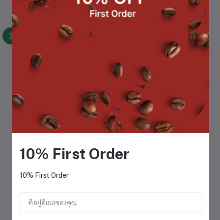
Rinser Water Inlet Installation Instructions
Always check with local plumbing codes before
Installation
For Use with Regular or cold water supply only,
Hot water is not recommended to use with rinser
Install in-line water regulator set at 15 PSI from
the public water supply, no more than 15 Psi
Install an in-line one-way check valve on water
supply this will prevent pressure drop which can
cause leakage
Install in-line shut-off for the rinser system from
the water supply, this must be turned off if not in
10% First Order
use for extended periods such as off days or
night time!
10% First Order
Install a shut-off for the water supply if the line is
not hard plumbed into the system.
*หมายเหตุ ราคานี้รวม Vat7% แล้ว