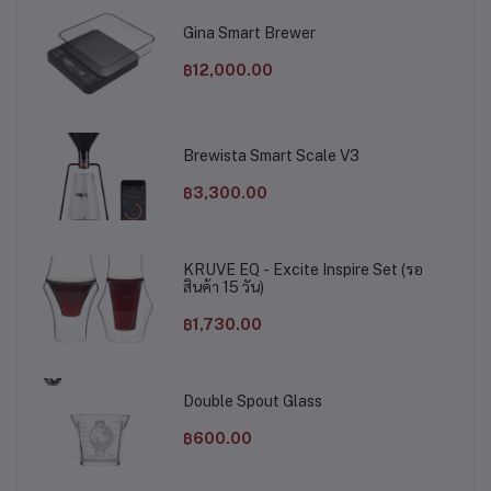
Gina Smart Brewer
฿12,000.00
Brewista Smart Scale V3
฿3,300.00
KRUVE EQ - Excite Inspire Set (รอ
สินค้า 15 วัน)
฿1,730.00
Double Spout Glass
฿600.00