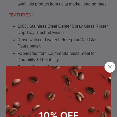
avail this product from us at market leading rates.
FEATURES :
100% Stainless Steel Center Spray Glass Rinser
Drip Tray Brushed Finish
Rinse with cold water before pour Wet Glass,
Pours better.
Fabricated from 1.2 mm Stainless Steel for
Durability & Reliability
Removable grill for easy manual cleaning
COMPONENT INCLUDES:-
C029 - 1/2″ BSP Connector With 3/8″OD X 5
Feet Hose – PP Pipe Assembly
INSTALLATION INSTRUCTIONS:-