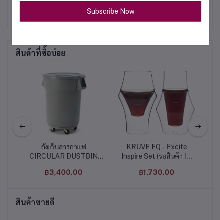
Subscribe Now
สินค้าที่ซื้อบ่อย
le
ถังเก็บสารกาแฟ
KRUVE EQ - Excite
it
CIRCULAR DUSTBIN
Inspire Set (รอสินค้า 15
WITH BASE , 120 L
วัน)
฿3,400.00
฿1,730.00
สินค้าขายดี