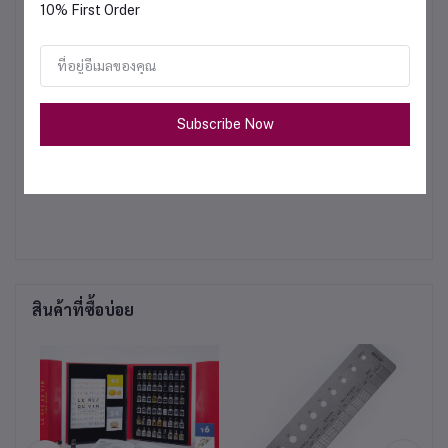
DO NOT !
10% First Order
do not keep the vibration ON for more then 10
seconds continuously.
Do not use the VDT without porter filter.
Subscribe Now
Do not tamper into your VDT
สินค้าที่ซื้อบ่อย