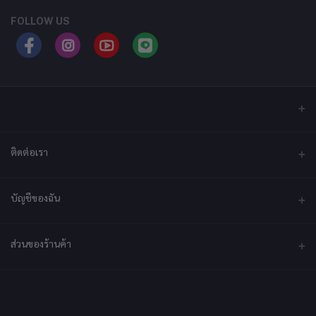
FOLLOW US
ติดต่อเรา
ที่อยู่
บัญชีของฉัน
บริษัท เอ็กซ์เซล เทคแอนด์อินโนเวชั่น จำกัด ที่อยู่ เลขที่ 79/2 หมู่ที่ 12 ซอย
ประชาราษฎร์-กระทุ่มล้ม ตำบลไร่ขิง ถนนพุทธมณฑลสาย 5 อำเภอสามพราน
จังหวัดนครปฐม 73210
เข้าสู่ระบบ
ส่วนของร้านค้า
ประวัติการสั่งซื้อ
โทรศัพท์
092-2878361
สมัครเป็นร้านค้า
สมัครตอนนี้
สินค้าโปรดของฉัน
ร้านค้าเข้าสู่ระบบ