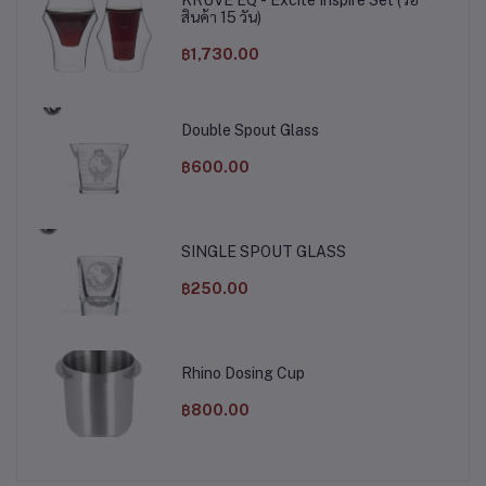
KRUVE EQ - Excite Inspire Set (รอ
สินค้า 15 วัน)
฿1,730.00
Double Spout Glass
฿600.00
SINGLE SPOUT GLASS
฿250.00
Rhino Dosing Cup
฿800.00