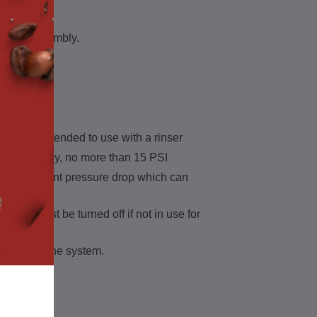
 Pipe Assembly.
 not recommended to use with a rinser
c water supply, no more than 15 PSI
s will prevent pressure drop which can
y, this must be turned off if not in use for
lumbed into the system.