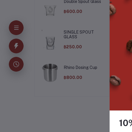
Double Spout Glass
CO
฿600.00
IN
SINGLE SPOUT
GLASS
฿250.00
Rhino Dosing Cup
฿800.00
*ห
10