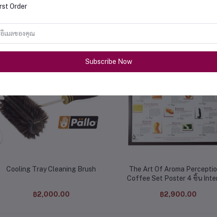
rst Order
ค้าที่ซื้อบ่อย
Subscribe Now
Cooling Tray Cleaning Brush
The Art Of Aroma Perceptio
Coffee Set Poster 4 ชิ้น Inte
฿2,000.00
฿2,900.00