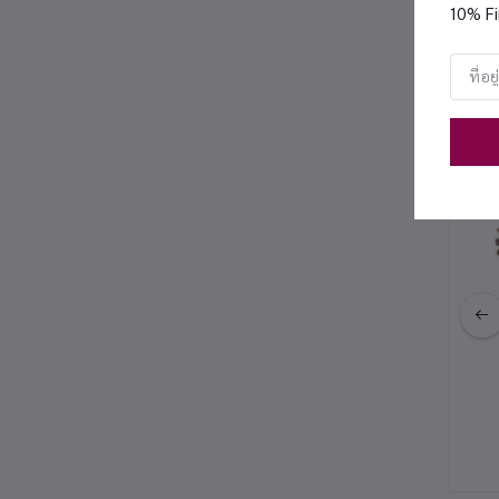
10% Fi
สิน
her Rinser (H)
ถังเก็บสารกาแฟ CIRCULAR
DUSTBIN WITH BASE , 76 L
4,200.00
฿2,900.00