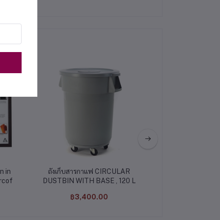
n in
ถังเก็บสารกาแฟ CIRCULAR
Replacement Plas
rcof
DUSTBIN WITH BASE , 120 L
Kro
฿3,400.00
฿430