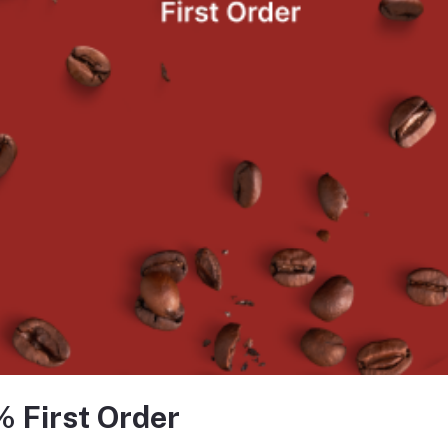
MPONENT INCLUDES:-
C029 - 1/2″ BSP Connector With 3/8″OD X 5 Feet Hose – PP
STALLATION INSTRUCTIONS:-
Rinser Water Inlet Installation Instructions
Always check with local plumbing codes before installation
For Use with Regular or cold water supply only, Hot water is
Install an in-line water regulator set at 15 PSI from the publi
Install an in-line one-way check valve on the water supply thi
cause leakage
Install in-line shut-off for the rinser system from the water suppl
extended periods such as off days or nighttime!
Install a shut-off for the water supply if the line is not hard-p
มายเหตุ ราคานี้รวม Vat7% แล้ว
% First Order