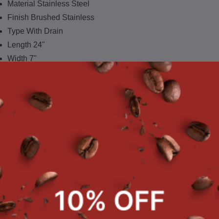
Material Stainless Steel
Finish Brushed Stainless
Type With Drain
Length 24"
Width 7"
Thickness 1.2 mm
Approval NSF Certified (Rinser Only)
SCRIPTION :
We are a prominent manufacturer and supplier of high-quality 
product is available in assorted specifications, which fit the 
product is perfectly designed and manufactured employing the 
industry parameters. Besides, customers can avail of this pro
ATURES :
The Drain Tray has an improved design which ensures easy 