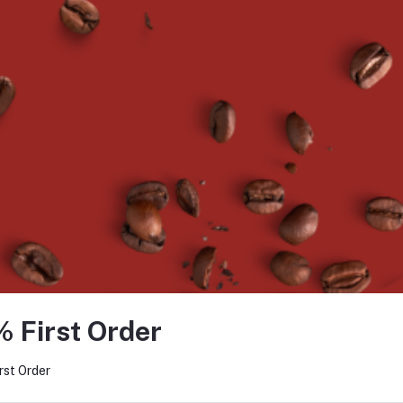
0.00
฿75.00
฿35
่ตะกร้า
หยิบใส่ตะกร้า
หยิบใส
มุกปลายแหลม
หลอดชาไข่มุกปลายแหลม
ถุงคู่
 12มิล 6แพ็ค
(ห่อฟิล์ม) 12มิล 12 แพ็ค
0.00
฿480.00
฿37
% First Order
rst Order