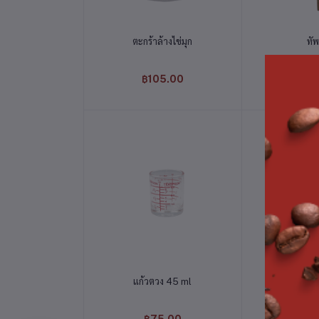
หยิบใส่ตะกร้า
หยิบใส
ตะกร้าล้างไข่มุก
ทัพ
฿105.00
฿8
หยิบใส่ตะกร้า
หยิบใส
แก้วตวง 45 ml
แก้วตวง