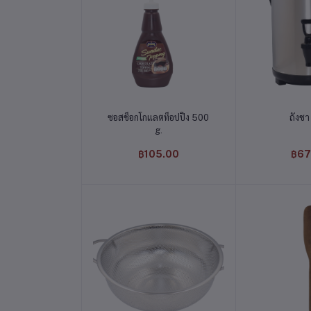
หยิบใส่ตะกร้า
หยิบใส
ซอสช็อกโกแลตท็อปปิ้ง 500
ถังชา
g.
฿105.00
฿67