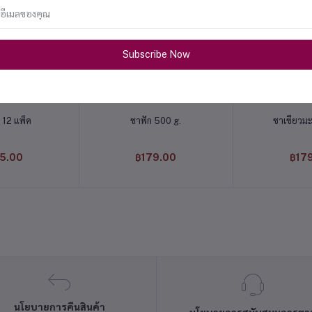
Subscribe Now
่ตะกร้า
หยิบใส่ตะกร้า
หยิบใส
ว 12 แพ็ค
ชาฟัก 500 g.
ชาเขียวมะ
5.00
฿179.00
฿17
นโยบายการคืนสินค้า