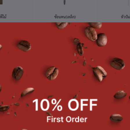
่ตะกร้า
หยิบใส่ตะกร้า
หยิบใส
พีไม้
ช้อนคน(เหล็ก)
หัวปั๊
9.00
฿50.00
฿59
่ตะกร้า
หยิบใส่ตะกร้า
หยิบใส
 45 ml/6
ช้อนตักท็อปปิ้ง
แก้วชง 8 O