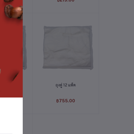
9.00
฿219.00
่ตะกร้า
หยิบใส่ตะกร้า
 6 แพ็ค
ถุงคู่ 12 แพ็ค
9.00
฿755.00