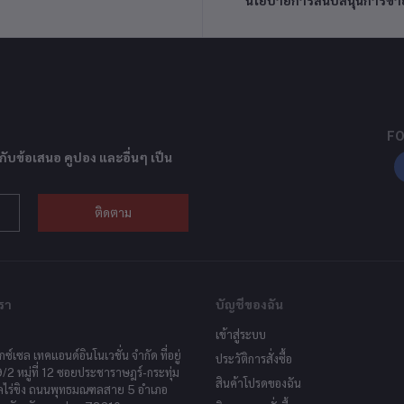
นโยบายการสนับสนุนการขา
FO
กับข้อเสนอ คูปอง และอื่นๆ เป็น
ติดตาม
รา
บัญชีของฉัน
เข้าสู่ระบบ
็กซ์เซล เทคแอนด์อินโนเวชั่น จำกัด ที่อยู่
ประวัติการสั่งซื้อ
9/2 หมู่ที่ 12 ซอยประชาราษฎร์-กระทุ่ม
สินค้าโปรดของฉัน
ลไร่ขิง ถนนพุทธมณฑลสาย 5 อำเภอ