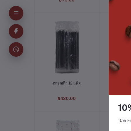
฿75.00
฿43
หยิบใส่ตะกร้า
หยิบใส
หลอดเล็ก 12 แพ็ค
หลอดชาไข่
(ห่อฟิล์ม)
฿420.00
฿24
10
10% Fi