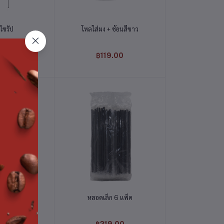
่ตะกร้า
หยิบใส่ตะกร้า
มไซรัป
โหลใส่ผง + ช้อนสีขาว
.00
฿119.00
่ตะกร้า
หยิบใส่ตะกร้า
z./250 ml.
หลอดเล็ก 6 แพ็ค