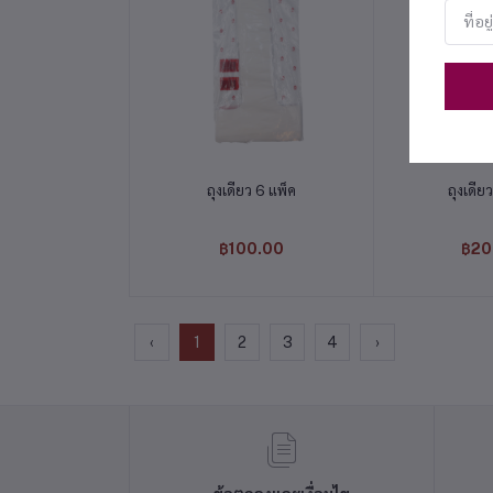
หยิบใส่ตะกร้า
หยิบใส
ถุงเดี่ยว 6 แพ็ค
ถุงเดี่ย
฿100.00
฿20
‹
1
2
3
4
›