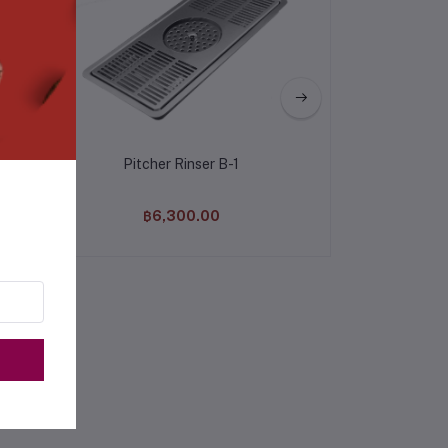
Pitcher Rinser B-1
Coffee B
฿6,300.00
฿1,60