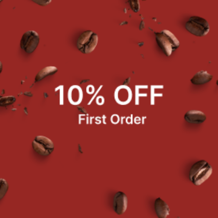
ecifications
vable w/ wheel base
Dimension 560 x 820mm
Color grey
Capacity 120 litre
Material PP (polypropylene)
มายเหตุ ราคานี้รวม Vat7% แล้ว
ค้าที่ซื้อบ่อย