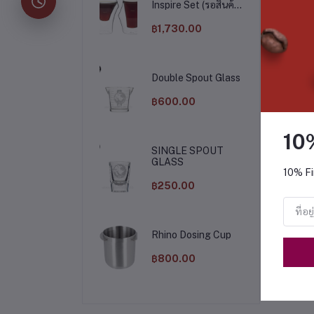
Inspire Set (รอสินค้า
15 วัน)
฿1,730.00
Double Spout Glass
฿600.00
her Rinser - E
Pitcher Rinser (C)
10
SINGLE SPOUT
5,800.00
฿6,300.00
GLASS
10% Fi
฿250.00
Rhino Dosing Cup
฿800.00