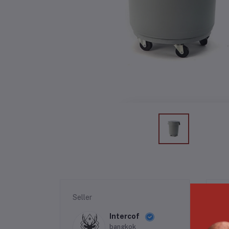
Seller
รา
Intercof
bangkok