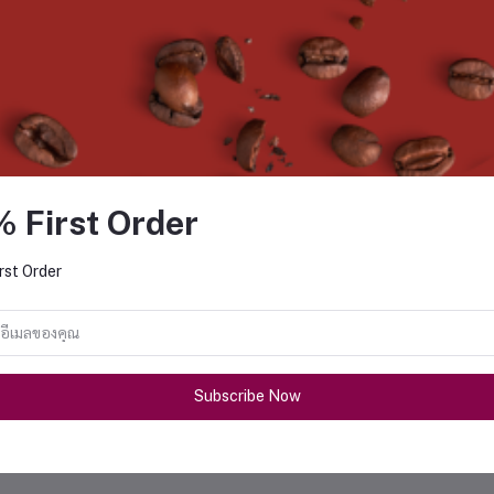
Pitcher Rinser N Krome
Brewista Smart Scale V3
% First Order
฿7,300.00
฿3,300.00
rst Order
Subscribe Now