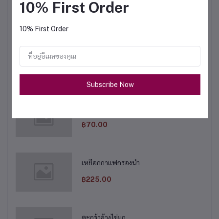
10% First Order
฿675.00
10% First Order
หม้อต้มไฟฟ้า 9 ลิตร
฿1,950.00
Subscribe Now
ผ้ากรองชา ขนาดใหญ่
฿70.00
เหยือกกาแฟกรองน้ำ
฿225.00
ตะกร้าล้างไข่มุก