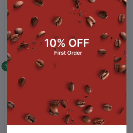
ไวท์มอล 600 g
ผงกล้วย
น
(7
฿190.00
฿167.00
สินค้าขายดี
ซอสช็อกโกแลตท็อปปิ้ง 500 g.
฿105.00
ถังชา 8 ลิตร