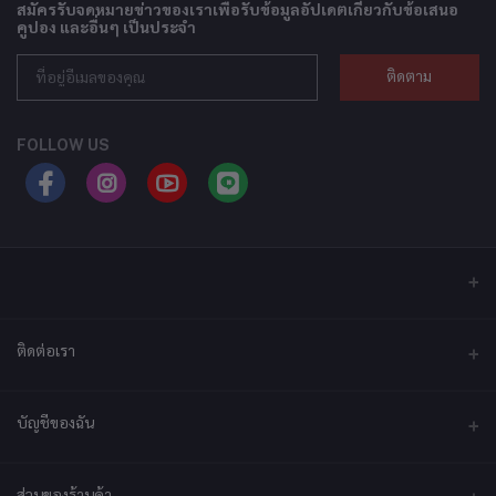
สมัครรับจดหมายข่าวของเราเพื่อรับข้อมูลอัปเดตเกี่ยวกับข้อเสนอ
คูปอง และอื่นๆ เป็นประจำ
ติดตาม
FOLLOW US
ติดต่อเรา
ที่อยู่
บัญชีของฉัน
บริษัท เอ็กซ์เซล เทคแอนด์อินโนเวชั่น จำกัด ที่อยู่ เลขที่ 79/2 หมู่ที่ 12 ซอย
ประชาราษฎร์-กระทุ่มล้ม ตำบลไร่ขิง ถนนพุทธมณฑลสาย 5 อำเภอสามพราน
จังหวัดนครปฐม 73210
เข้าสู่ระบบ
ส่วนของร้านค้า