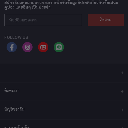
สมัครรับจดหมายข่าวของเราเพื่อรับข้อมูลอัปเดตเกี่ยวกับข้อเสนอ
คูปอง และอื่นๆ เป็นประจำ
ติดตาม
FOLLOW US
ติดต่อเรา
ที่อยู่
บัญชีของฉัน
บริษัท เอ็กซ์เซล เทคแอนด์อินโนเวชั่น จำกัด ที่อยู่ เลขที่ 79/2 หมู่ที่ 12 ซอย
ประชาราษฎร์-กระทุ่มล้ม ตำบลไร่ขิง ถนนพุทธมณฑลสาย 5 อำเภอสามพราน
จังหวัดนครปฐม 73210
เข้าสู่ระบบ
ส่วนของร้านค้า