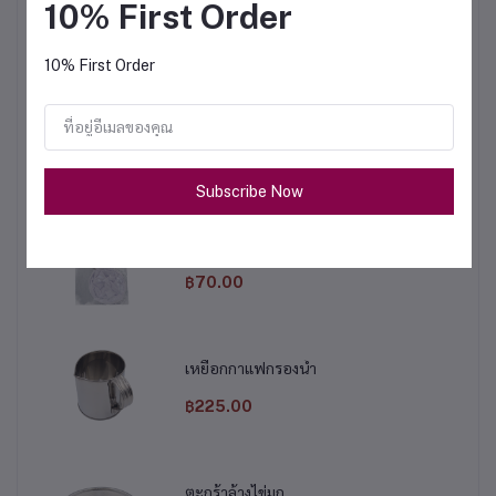
10% First Order
฿675.00
10% First Order
หม้อต้มไฟฟ้า 9 ลิตร
฿1,950.00
Subscribe Now
ผ้ากรองชา ขนาดใหญ่
฿70.00
เหยือกกาแฟกรองน้ำ
฿225.00
ตะกร้าล้างไข่มุก