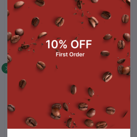
ไข่มุกดำ 1 ถุง
ไซรัปสตรอว์เบอร์รี่ 760 ml.
฿38.00
฿89.00
สินค้าขายดี
ซอสช็อกโกแลตท็อปปิ้ง 500 g.
฿105.00
ถังชา 8 ลิตร