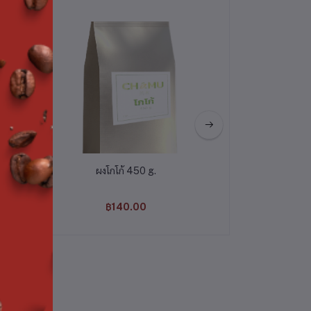
ผงโกโก้ 450 g.
หลอดชาไข่มุกปลาย
12มิล 
฿140.00
฿240