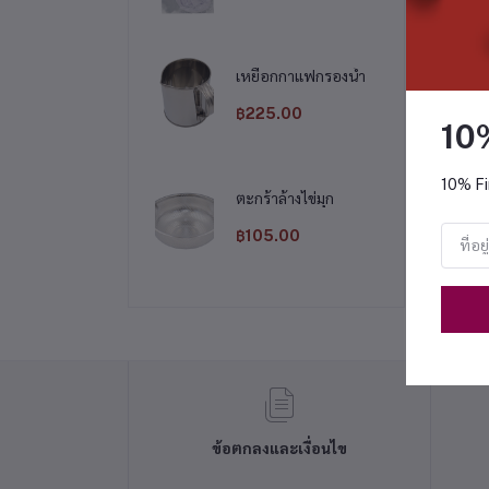
เหยือกกาแฟกรองน้ำ
฿225.00
10
10% Fi
ตะกร้าล้างไข่มุก
฿105.00
ข้อตกลงและเงื่อนไข