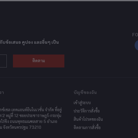
FO
กับข้อเสนอ คูปอง และอื่นๆ เป็น
ติดตาม
รา
บัญชีของฉัน
เข้าสู่ระบบ
็กซ์เซล เทคแอนด์อินโนเวชั่น จำกัด ที่อยู่
ประวัติการสั่งซื้อ
9/2 หมู่ที่ 12 ซอยประชาราษฎร์-กระทุ่ม
สินค้าโปรดของฉัน
ลไร่ขิง ถนนพุทธมณฑลสาย 5 อำเภอ
น จังหวัดนครปฐม 73210
ติดตามการสั่งซื้อ