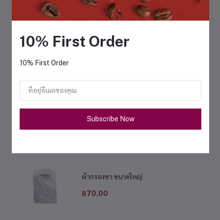
ซอสช็อกโกแลตท็อปปิ้ง 500 g.
฿105.00
10% First Order
10% First Order
ถังชา 8 ลิตร
฿675.00
Subscribe Now
หม้อต้มไฟฟ้า 9 ลิตร
฿1,950.00
ผ้ากรองชา ขนาดใหญ่
฿70.00