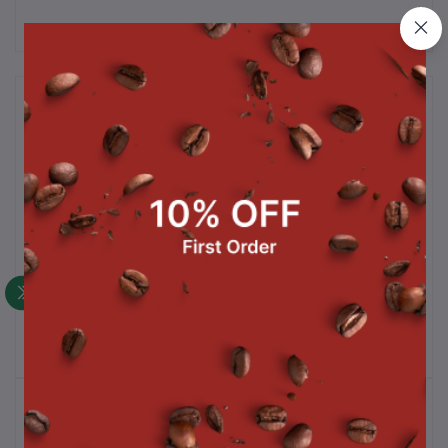
สินค้าที่ซื้อบ่อย
.
ผงโกโก้ 450 g.
ไมโลผง 900 g.
฿140.00
฿200.00
สินค้าขายดี