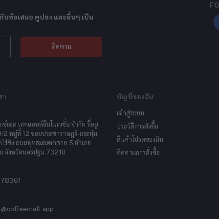
FO
กับข้อเสนอ คูปอง และอื่นๆ เป็น
ติดตาม
รา
บัญชีของฉัน
เข้าสู่ระบบ
็กซ์เซล เทคแอนด์อินโนเวชั่น จำกัด ที่อยู่
ประวัติการสั่งซื้อ
9/2 หมู่ที่ 12 ซอยประชาราษฎร์-กระทุ่ม
สินค้าโปรดของฉัน
ลไร่ขิง ถนนพุทธมณฑลสาย 5 อำเภอ
น จังหวัดนครปฐม 73210
ติดตามการสั่งซื้อ
878361
t@coffeecraft.app