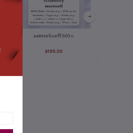
ผงสตรอว์เบอร์รี่ 500 ก.
ผงชาข้าวหอม
฿195.00
฿560