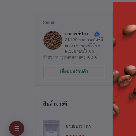
Seller
รา
อาจารย์ปอ อ.
21/129 อาคารรอยัลซิตี้
อเวนิว ซอยศูนย์วิจัย ซ.
ผงอ
RCA บางกะปิ เขต
ห้วยขวาง กรุงเทพมหานคร 10310
เยี่ยมชมร้านค้า
สิน
สินค้าขายดี
ชามะนาว 1 กก.