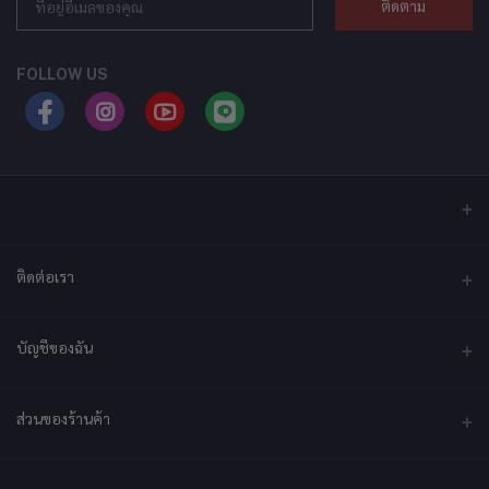
ติดตาม
FOLLOW US
ติดต่อเรา
ที่อยู่
บัญชีของฉัน
บริษัท เอ็กซ์เซล เทคแอนด์อินโนเวชั่น จำกัด ที่อยู่ เลขที่ 79/2 หมู่ที่ 12 ซอย
ประชาราษฎร์-กระทุ่มล้ม ตำบลไร่ขิง ถนนพุทธมณฑลสาย 5 อำเภอสามพราน
จังหวัดนครปฐม 73210
เข้าสู่ระบบ
ส่วนของร้านค้า
ประวัติการสั่งซื้อ
โทรศัพท์
092-2878361
สมัครเป็นร้านค้า
สมัครตอนนี้