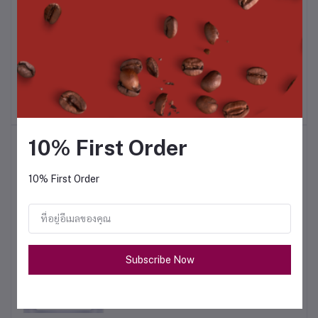
House Blend (สูตรเบลน
ผงชาข้าวหอมมะลิ 500 ก.
พิเศษโดย อ.ปอ)
฿450.00
฿280.00
10% First Order
สินค้าขายดี
10% First Order
ชามะนาว 1 กก.
฿320.00
Subscribe Now
ผงน้ำผึ้งมะนาว 500 ก.
฿180.00