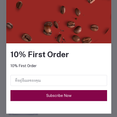
ผงส้ม 500 ก.
ผงชานมไต้หวัน 1 กก.
ผ
฿195.00
฿490.00
10% First Order
สินค้าขายดี
10% First Order
ชามะนาว 1 กก.
฿320.00
Subscribe Now
ผงน้ำผึ้งมะนาว 500 ก.
฿180.00