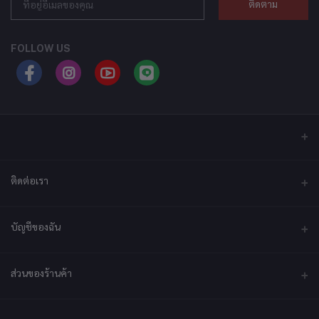
ติดตาม
FOLLOW US
ติดต่อเรา
ที่อยู่
บัญชีของฉัน
บริษัท เอ็กซ์เซล เทคแอนด์อินโนเวชั่น จำกัด ที่อยู่ เลขที่ 79/2 หมู่ที่ 12 ซอย
ประชาราษฎร์-กระทุ่มล้ม ตำบลไร่ขิง ถนนพุทธมณฑลสาย 5 อำเภอสามพราน
จังหวัดนครปฐม 73210
เข้าสู่ระบบ
ส่วนของร้านค้า
ประวัติการสั่งซื้อ
โทรศัพท์
092-2878361
สมัครเป็นร้านค้า
สมัครตอนนี้