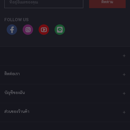
ติดตาม
FOLLOW US
ติดต่อเรา
ที่อยู่
บัญชีของฉัน
บริษัท เอ็กซ์เซล เทคแอนด์อินโนเวชั่น จำกัด ที่อยู่ เลขที่ 79/2 หมู่ที่ 12 ซอย
ประชาราษฎร์-กระทุ่มล้ม ตำบลไร่ขิง ถนนพุทธมณฑลสาย 5 อำเภอสามพราน
จังหวัดนครปฐม 73210
เข้าสู่ระบบ
ส่วนของร้านค้า
ประวัติการสั่งซื้อ
โทรศัพท์
092-2878361
สมัครเป็นร้านค้า
สมัครตอนนี้