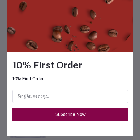
ก.
ผงชานมไต้หวัน 1 กก.
ผงโยเกิร์ต HOLLAND 500
ก.
฿490.00
฿295.00
10% First Order
สินค้าขายดี
10% First Order
ชามะนาว 1 กก.
฿320.00
Subscribe Now
ผงน้ำผึ้งมะนาว 500 ก.
฿180.00