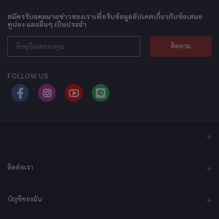
สมัครรับจดหมายข่าวของเราเพื่อรับข้อมูลอัปเดตเกี่ยวกับข้อเสนอ
คูปอง และอื่นๆ เป็นประจำ
ติดตาม
FOLLOW US
ติดต่อเรา
ที่อยู่
บัญชีของฉัน
บริษัท เอ็กซ์เซล เทคแอนด์อินโนเวชั่น จำกัด ที่อยู่ เลขที่ 79/2 หมู่ที่ 12 ซอย
ประชาราษฎร์-กระทุ่มล้ม ตำบลไร่ขิง ถนนพุทธมณฑลสาย 5 อำเภอสามพราน