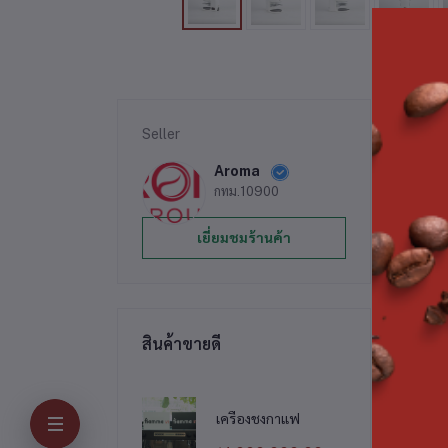
Seller
รา
Aroma
กทม.10900
ข
เยี่ยมชมร้านค้า
1
-น
- 
- 
สินค้าขายดี
- 
เครื่องชงกาแฟ