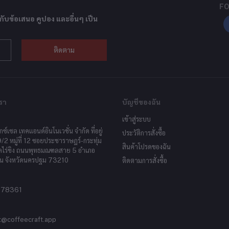
FO
กับข้อเสนอ คูปอง และอื่นๆ เป็น
ติดตาม
รา
บัญชีของฉัน
เข้าสู่ระบบ
็กซ์เซล เทคแอนด์อินโนเวชั่น จำกัด ที่อยู่
ประวัติการสั่งซื้อ
9/2 หมู่ที่ 12 ซอยประชาราษฎร์-กระทุ่ม
สินค้าโปรดของฉัน
ลไร่ขิง ถนนพุทธมณฑลสาย 5 อำเภอ
น จังหวัดนครปฐม 73210
ติดตามการสั่งซื้อ
878361
t@coffeecraft.app