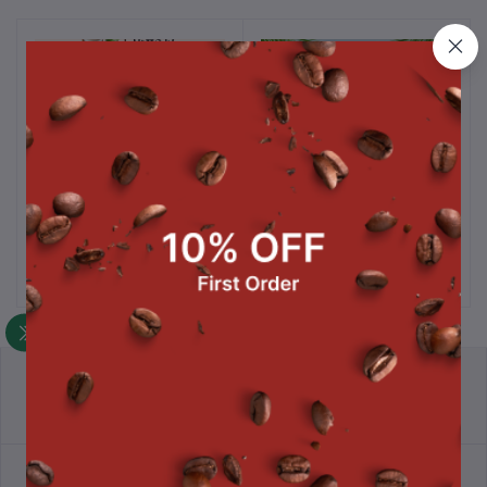
ชิฟฟ่อนเค้กสอดไส้เนย
ขนมเปี๊ยะงาดำฝอยทองไข่เค็ม
หยิบใส่ตะกร้า
หยิบใส่ตะกร้า
มะพร้าว 6 ชิ้น (ไม่แช่เย็น)
450 กรัม
฿80.00
฿120.00
นโยบายการคืนสินค้า
ข้อตกลงและเงื่อนไข