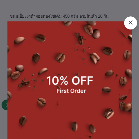
ขนมเปี๊ยะงาดำฝอยทองไข่เค็ม 450 กรัม
อายุสินค้า 20 วัน
สินค้าที่ซื้อบ่อย
ชิ้น
ขนมปังหิมะออกไกโด (แช่
ชิฟฟ่อนเค้กสอดไส้ครีม
ช
เย็น)
มะพร้าว รวมรส 8 ชิ้น (แช่
เย็น)
฿35.00
฿100.00