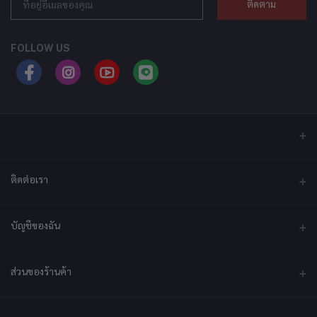
ติดตาม
FOLLOW US
ติดต่อเรา
ที่อยู่
บัญชีของฉัน
บริษัท เอ็กซ์เซล เทคแอนด์อินโนเวชั่น จำกัด ที่อยู่ เลขที่ 79/2 หมู่ที่ 12 ซอย
ประชาราษฎร์-กระทุ่มล้ม ตำบลไร่ขิง ถนนพุทธมณฑลสาย 5 อำเภอสามพราน
จังหวัดนครปฐม 73210
เข้าสู่ระบบ
ส่วนของร้านค้า
ประวัติการสั่งซื้อ
โทรศัพท์
092-2878361
สมัครเป็นร้านค้า
สมัครตอนนี้