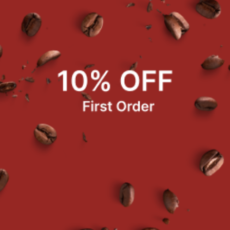
ค้าที่ซื้อบ่อย
ขนมปังพริกเผาหมูหยองมินิ (ไม่แช่เย็น)
ชิฟฟ่อนเค้กสอดไส้บลูเบอรี่ 6 ชิ้น
แช่เย็น)
฿40.00
฿80.00