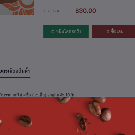
฿30.00
ราคารวม
หยิบใส่ตะกร้า
ซื้อเลย
ยละเอียดสินค้า
กโบราณผลไม้ 4ชิ้น (แช่เย็น) อายุสินค้า 10 วัน