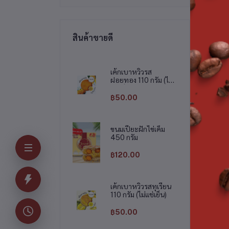
สิน
สินค้าขายดี
เค้กเบาหวิวรส
ฝอยทอง 110 กรัม (ไม่
แช่เย็น)
฿50.00
ขนมเปี๊ยะฝักไข่เค็ม
450 กรัม
แฟลค (กระปุก)
ชิฟฟ่อนเค้กสอดไส้ครีมมะพร้าว รวม
รส 5 ชิ้น (แช่เย็น)
฿120.00
฿45.00
฿65.00
เค้กเบาหวิวรสทุเรียน
110 กรัม (ไม่แช่เย็น)
฿50.00