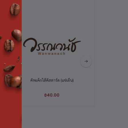
 (ไม่
คัพเค้กไส้คัสตาร์ด (แช่เย็น)
เค้กเบาหวิวรสกาแฟ
เย็
฿40.00
฿80