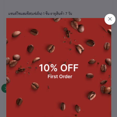
แซนด์วิชแฮมชีส(แช่เย็น) 1 ชิ้น อายุสินค้า 7 วัน
สินค้าที่ซื้อบ่อย
น)
ชิฟฟ่อนเค้กสอดไส้ รวมรส 6
คอนแฟลค (กระปุก)
เ
ชิ้น(ไม่แช่เย็น)
฿80.00
฿45.00