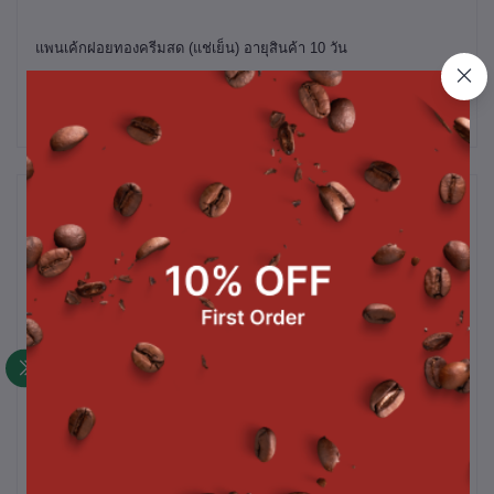
แพนเค้กฝอยทองครีมสด (แช่เย็น) อายุสินค้า 10 วัน
สินค้าที่ซื้อบ่อย
ชิ้น
ขนมเปี๊ยะฝักไข่เค็ม 450
ชิฟฟ่อนเค้กสอดไส้ฝอยทอง
เค
กรัม
ไส้ทะลัก แยมส้ม 3 ชิ้น (ไม่แช่
เย็น)
฿120.00
฿40.00